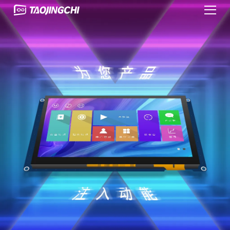
tjc
深
淘
圳
晶
市
馳
淘
串
晶
口
馳
屏
電
官
子
網
有
(wǎng)
限
公
司