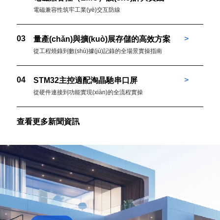
電磁兼容性筑牢工業(yè)交互防線
03
>
量產(chǎn)與擴(kuò)展存儲的高效方案
從工程燒錄到數(shù)據(jù)記錄的全場景實操指南
04
>
STM32主控適配淘晶馳串口屏
從硬件連接到功能實現(xiàn)的全流程實操
查看更多新聞資訊