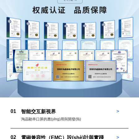
01
>
智能交互新視界
淘晶馳串口屏的應(yīng)用與開發(fā)
02
>
電磁兼容性（EMC）設(shè)計與實踐