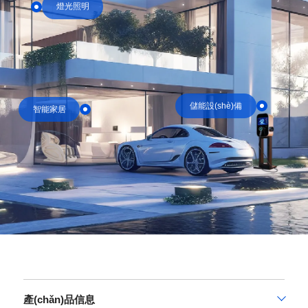
燈光照明
儲能設(shè)備
智能家居
產(chǎn)品信息