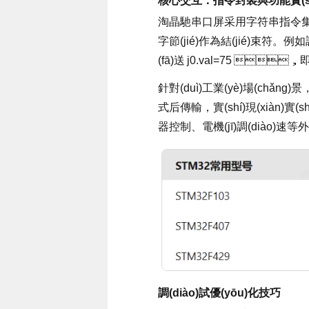
核心交互：指令封裝與功能實(shí)
淘晶馳串口屏采用字符串指令集，
字節(jié)作為結(jié)束符。例如
(fā)送
j0.val=75
，即可設
針對(duì)工業(yè)場(chǎn
式后傳輸，實(shí)現(xiàn)實
器控制、電機(jī)調(diào)速等外設(
調(diào)試優(yōu)化技巧