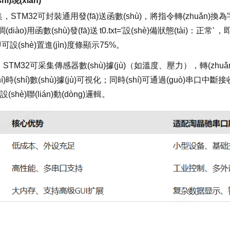
現(xiàn)
STM32可封裝通用發(fā)送函數(shù)，將指令轉(zhuǎn)換為字節
調(diào)用函數(shù)發(fā)送
t0.txt='設(shè)備狀態(tài)：正常'

(shè)置進(jìn)度條顯示75%。
g)景，STM32可采集傳感器數(shù)據(jù)（如溫度、壓力），轉(zh
(shí)時(shí)數(shù)據(jù)可視化；同時(shí)可通過(guò)
shè)聯(lián)動(dòng)邏輯。