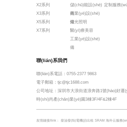
X2系列
儲(chǔ)能設(shè)
定制服務(wù
X3系列
備
商業(yè)設(shè)
X5系列
備
燈光照明
X7系列
醫(yī)療美容
工業(yè)設(shè)
備
聯(lián)系我們
聯(lián)系電話：
0755-2377 9863
電子郵箱：
tjc@tjc1688.com
公司地址：
深圳市大浪街道浪奔路1號(hào)好運(y
時(shí)尚產(chǎn)業(yè)園3棟3F/4F&2棟4F
友情鏈接/link：
柴油發(fā)電機(jī)出租
SRAM
海外云服務(w