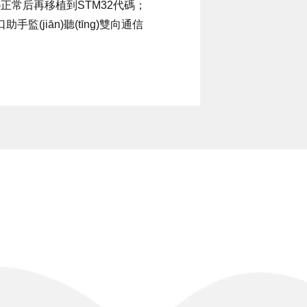
正常后再移植到STM32代碼；
助手監(jiān)聽(tīng)雙向通信